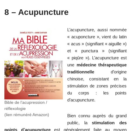
8 – Acupuncture
L’acupuncture, aussi nommée
« acuponcture », vient du latin
« acus » (signifiant « aiguille »)
et « punctura » (signifiant
« piqûre »). L’acupuncture est
une
médecine thérapeutique
traditionnelle
d’origine
chinoise, consistant en la
stimulation de zones précises
du corps : les points
d’acupuncture.
Bible de l’acupression /
réflexologie
(lien rémunéré Amazon)
Bien connu auprès du grand
public, la
stimulation des
points d’acupuncture
est généralement faite au moyen