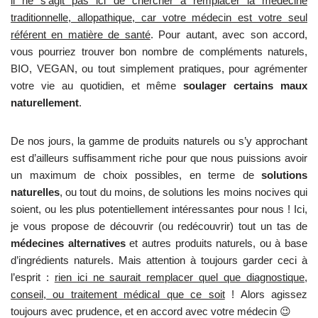
il ne s’agit pas ici de chercher à remplacer la médecine
traditionnelle, allopathique, car votre médecin est votre seul
référent en matière de santé
. Pour autant, avec son accord,
vous pourriez trouver bon nombre de compléments naturels,
BIO, VEGAN, ou tout simplement pratiques, pour agrémenter
votre vie au quotidien, et même
soulager certains maux
naturellement
.
De nos jours, la gamme de produits naturels ou s’y approchant
est d’ailleurs suffisamment riche pour que nous puissions avoir
un maximum de choix possibles, en terme de
solutions
naturelles
, ou tout du moins, de solutions les moins nocives qui
soient, ou les plus potentiellement intéressantes pour nous ! Ici,
je vous propose de découvrir (ou redécouvrir) tout un tas de
médecines alternatives
et autres produits naturels, ou à base
d’ingrédients naturels. Mais attention à toujours garder ceci à
l’esprit :
rien ici ne saurait remplacer quel que diagnostique,
conseil, ou traitement médical que ce soit
! Alors agissez
toujours avec prudence, et en accord avec votre médecin 😉