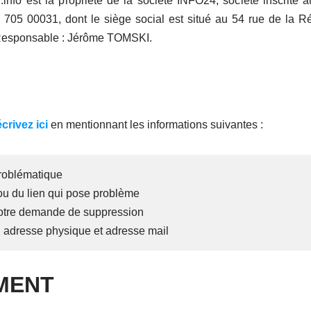
l.info est la propriété de la société INFO24, société inscrite
705 00031, dont le siège social est situé au 54 rue de la 
esponsable : Jérôme TOMSKI.
écrivez ici
en mentionnant les informations suivantes :
roblématique
u du lien qui pose problème
 votre demande de suppression
 adresse physique et adresse mail
MENT