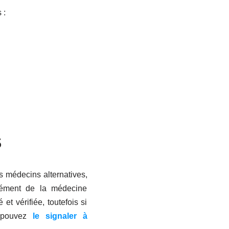
 :
S
es médecins alternatives,
plément de la médecine
et vérifiée, toutefois si
s pouvez
le signaler à